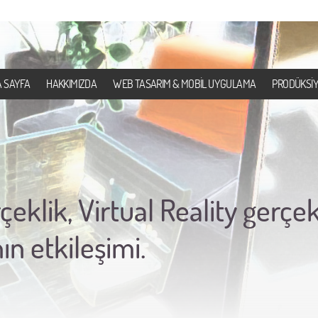
 SAYFA
HAKKIMIZDA
WEB TASARIM & MOBİL UYGULAMA
PRODÜKSİ
eklik, Virtual Reality gerçe
n etkileşimi.