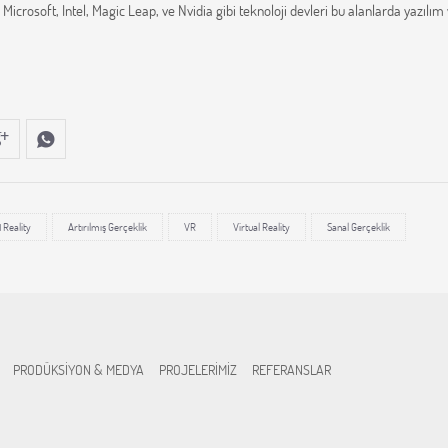
icrosoft, Intel, Magic Leap, ve Nvidia gibi teknoloji devleri bu alanlarda yazılım
Reality
Artırılmış Gerçeklik
VR
Virtual Reality
Sanal Gerçeklik
PRODÜKSİYON & MEDYA
PROJELERİMİZ
REFERANSLAR