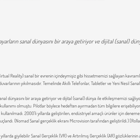
ayarların sanal dünyasını bir araya getiriyor ve dijital (sanal) dü
Virtual Reality) sanal bir evrenin içindeymişiz gibi hissetmemizi sağlayan kavraml
uvarlarının yıkılmasıdır. Temelinde Akıllı Telefonlar, Tabletler ve Yeni Nesil Sanal
nal dünyasını bir araya getiriyor ve dijital (sanal) dünya ile etkileşmemizi sağlıyor.
e kullanımı olmuştu. Pilotlar böylece hedeften ayırmadan tüm bilgilere erişebiliyord
n kullanılmadı. 2000’li yıllarda geliştirilen, endüstriyel amaçlı ürünler için deneme
uçlandı. (Nomad Sanal gerçeklik ekranı Microvision tarafından geliştirildi.) [Rolla
ıllarda giyilebilir Sanal Gerçeklik (VR) ve Artırılmış Gerçeklik (AR) gözlüklerinin ak