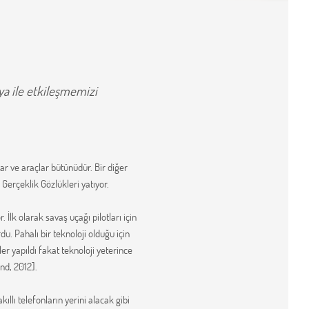
nya ile etkileşmemizi
ar ve araçlar bütünüdür. Bir diğer
 Gerçeklik Gözlükleri yatıyor.
 İlk olarak savaş uçağı pilotları için
u. Pahalı bir teknoloji olduğu için
ler yapıldı fakat teknoloji yeterince
nd, 2012].
ıllı telefonların yerini alacak gibi