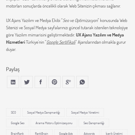
motorları sonuçlarda öncelikli olarak Web Sitenizin çıkması sağlanır.
UX Ajans Yazılım ve Medya Ekibi “
Seo ve Optimizasyon
” konusunda Web
Sitenizi ve Sosyal Medya sayfalarınızı güncel tutarak istenilen teknolojiye
göre Yazılım mimarisini geliştirmektedir.
UX Ajans Yazılım ve Medya
Hizmetleri
Türkiye'nin “
Google Sertifikalı
” Ajanslarından olmakla gurur
duyar.
Paylaş
SEO
Sosyal Medya Danışmanlığı
Sosyal Medya Yönetimi
Google Seo
Arama Motoru Optimizasyonu
Seo Danışmanlığı
BrainRank
RankBrain
Google Ads
Adwords
İçerik Üretimi