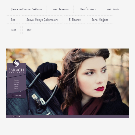
Çanta ve Cüzdan Sektörü
Web Tasarım
Deri Ürünleri
Web Yazılım
Seo
Sosyal Medya Çalışmaları
E-Ticaret
Sanal Mağaza
B2B
B2C