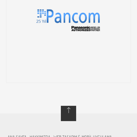
ANA SAYFA
HAKKIMIZDA
WEB TASARIM & MOBİL UYGULAMA