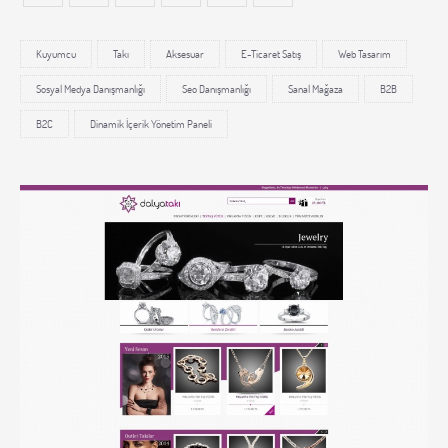
Kuyumcu
Takı
Aksesuar
E-Ticaret Satış
Web Tasarım
Sosyal Medya Danışmanlığı
Seo Danışmanlığı
Sanal Mağaza
B2B
B2C
Dinamik İçerik Yönetim Paneli