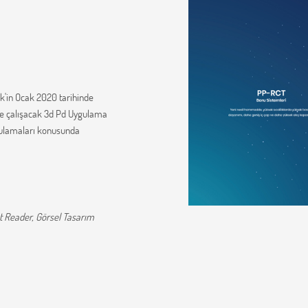
ik'in Ocak 2020 tarihinde
nde çalışacak 3d Pd Uygulama
ygulamaları konusunda
t Reader, Görsel Tasarım