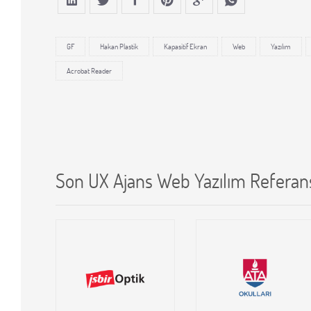
GF
Hakan Plastik
Kapasitif Ekran
Web
Yazılım
Acrobat Reader
Son UX Ajans Web Yazılım Referans