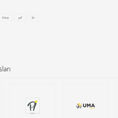
Online
pdf
3d
ları