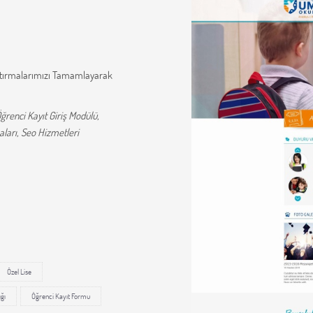
aştırmalarımızı Tamamlayarak
renci Kayıt Giriş Modülü,
ları, Seo Hizmetleri
Özel Lise
ğı
Öğrenci Kayıt Formu