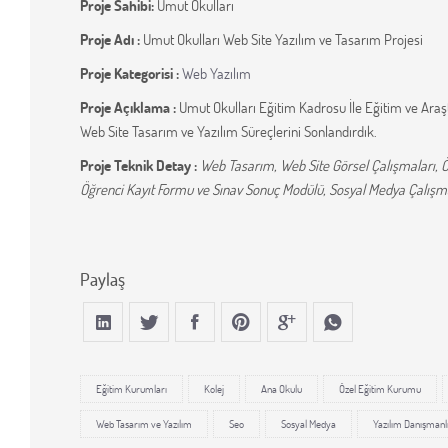
Proje Sahibi:
Umut Okulları
Proje Adı :
Umut Okulları Web Site Yazılım ve Tasarım Projesi
Proje Kategorisi :
Web Yazılım
Proje Açıklama :
Umut Okulları Eğitim Kadrosu İle Eğitim ve Ar
Web Site Tasarım ve Yazılım Süreçlerini Sonlandırdık.
Proje Teknik Detay :
Web Tasarım, Web Site Görsel Çalışmaları, Öğ
Öğrenci Kayıt Formu ve Sınav Sonuç Modülü, Sosyal Medya Çalışma
Paylaş
Eğitim Kurumları
Kolej
Ana Okulu
Özel Eğitim Kurumu
Web Tasarım ve Yazılım
Seo
Sosyal Medya
Yazılım Danışmanlı