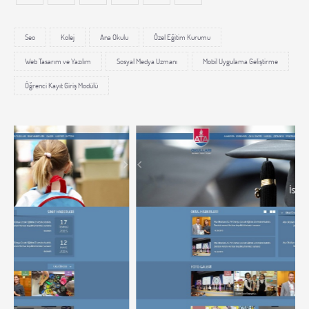
Seo
Kolej
Ana Okulu
Özel Eğitim Kurumu
Web Tasarım ve Yazılım
Sosyal Medya Uzmanı
Mobil Uygulama Geliştirme
Öğrenci Kayıt Giriş Modülü