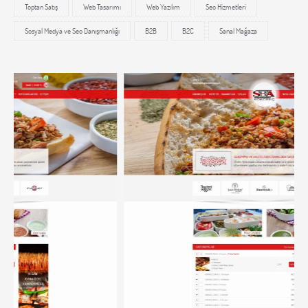
Toptan Satış
Web Tasarımı
Web Yazılım
Seo Hizmetleri
Sosyal Medya ve Seo Danışmanlığı
B2B
B2C
Sanal Mağaza