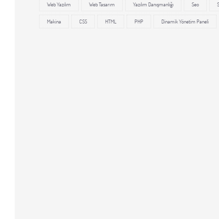
Web Yazılım
Web Tasarım
Yazılım Danışmanlığı
Seo
Makina
CSS
HTML
PHP
Dinamik Yönetim Paneli