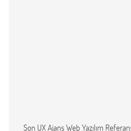
ANA SAYFA
HAKKIMIZDA
WEB TASARIM & MOBİL UYGULAMA
BLOG
İLETİŞİM